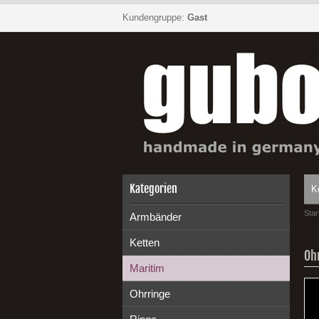
Kundengruppe:
Gast
Kategorien
K
Star
Armbänder
Ketten
Oh
Maritim
Ohrringe