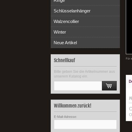
Ringe
Schlüsselanhänger
Walzencollier
Winter
Neue Artikel
Für 
Schnellkauf
Bitte geben Sie die Artikelnummer aus
unserem Katalog ein.
D
P
Willkommen zurück!
O
O
E-Mail-Adresse: