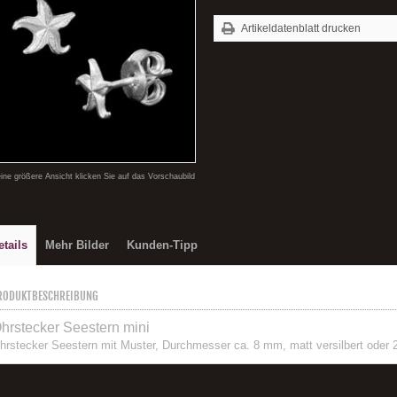
Artikeldatenblatt drucken
eine größere Ansicht klicken Sie auf das Vorschaubild
etails
Mehr Bilder
Kunden-Tipp
RODUKTBESCHREIBUNG
hrstecker Seestern mini
hrstecker Seestern mit Muster, Durchmesser ca. 8 mm, matt versilbert oder 2