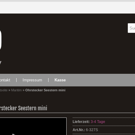
ontakt
Impressum
Kasse
tseite
»
Maritim
»
Ohrstecker Seestern mini
rstecker Seestern mini
Lieferzeit:
3-4 Tage
Art.Nr.:
6-327S