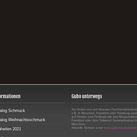
ormationen
Gubo unterwegs
Sie finden uns auf diversen Fachhandelsmes
alog Schmuck
z.B. in München, Frankfurt oder Hamburg sow
auf Festen und Festivals wie das Museumsfest
alog Weihnachtsschmuck
Frankfurt oder dem Tollwood Sommerfestival i
München.
Aktuelle Termine unter
www.gubonet.de/termi
heiten 2021